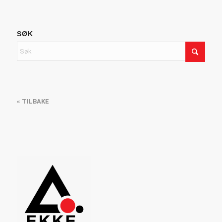
SØK
« TILBAKE