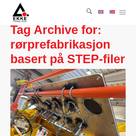
Tag Archive for:
rørprefabrikasjon
basert på STEP-filer