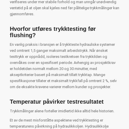
verifiseres under mer stabile forhold og man unngår unødvendig
ventetid på at oljen skal kjøles ned før pålitelige trykkmålinger kan
gjennomføres.
Hvorfor utføres trykktesting før
flushing?
En vanlig praksis i bransjen er å trykkteste hydrauliske systemer
ved omtrent 1,5 ganger maksimalt arbeidstrykk. Når ønsket
testtrykk er oppnådd, isoleres testkretsen fra trykkilden og
overvåkes over en spesifisert periode. Avhengig av prosjektkrav
er holdetiden normalt mellom 20 og 30 minutter, med
akseptkriterier basert på maksimalt tillatt trykktap. Mange
spesifikasjoner tillater et maksimalt trykkfall på omtrent 2 %, selv
om de eksakte kravene varierer mellom kunder og prosjekter.
Temperatur påvirker testresultatet
Trykkmålinger alene forteller imidlertid ikke alltid hele historien.
Et av de mest misforståtte aspektene ved trykktesting er
temperaturens påvirkning på hydraulikkoljen. Hydraulikkolje