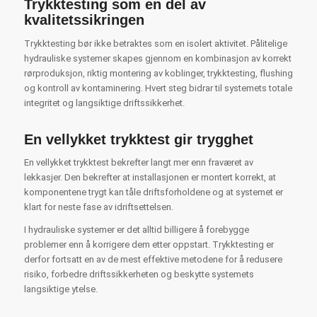
Trykktesting som en del av
kvalitetssikringen
Trykktesting bør ikke betraktes som en isolert aktivitet. Pålitelige
hydrauliske systemer skapes gjennom en kombinasjon av korrekt
rørproduksjon, riktig montering av koblinger, trykktesting, flushing
og kontroll av kontaminering. Hvert steg bidrar til systemets totale
integritet og langsiktige driftssikkerhet.
En vellykket trykktest gir trygghet
En vellykket trykktest bekrefter langt mer enn fraværet av
lekkasjer. Den bekrefter at installasjonen er montert korrekt, at
komponentene trygt kan tåle driftsforholdene og at systemet er
klart for neste fase av idriftsettelsen.
I hydrauliske systemer er det alltid billigere å forebygge
problemer enn å korrigere dem etter oppstart. Trykktesting er
derfor fortsatt en av de mest effektive metodene for å redusere
risiko, forbedre driftssikkerheten og beskytte systemets
langsiktige ytelse.