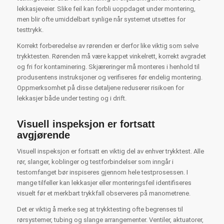
lekkasjeveier. Slike feil kan forbli uoppdaget under montering,
men blir ofte umiddelbart synlige når systemet utsettes for
testtrykk.
Korrekt forberedelse av rørenden er derfor like viktig som selve
trykktesten. Rørenden må være kappet vinkelrett, korrekt avgradet
og fri for kontaminering. Skjæreringer må monteres i henhold til
produsentens instruksjoner og verifiseres før endelig montering.
Oppmerksomhet på disse detaljene reduserer risikoen for
lekkasjer både under testing og i drift.
Visuell inspeksjon er fortsatt
avgjørende
Visuell inspeksjon er fortsatt en viktig del av enhver trykktest. Alle
rør, slanger, koblinger og testforbindelser som inngår i
testomfanget bør inspiseres gjennom hele testprosessen. I
mange tilfeller kan lekkasjer eller monteringsfeil identifiseres
visuelt før et merkbart trykkfall observeres på manometrene.
Det er viktig å merke seg at trykktesting ofte begrenses til
rørsystemer, tubing og slange arrangementer. Ventiler, aktuatorer,