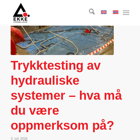
Trykktesting av
hydrauliske
systemer – hva må
du være
oppmerksom på?
3. juli 2026