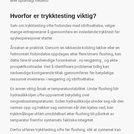
eller uplanlagt nedetid.
Hvorfor er trykktesting viktig?
Selv om trykktesting ofte forbindes med idriftsettelse, velger
mange entreprenører å gjennomføre en innledende trykktest før
spyleoperasjoner starter.
Årsaken er praktisk. Dersom en lekkende kobling lekker eller en
feilmontert forbindelse oppdages etter flere timers flushing, kan
dette føre til unødvendige forsinkelser , ny rengjøring , og økte
prosjektkostnader. Ved å identifisere problemer tidlig kan
nødvendige korrigerende tiltak gjennomføres før betydelige
ressurser investeres i rengjøring og idriftsettelse.
En annen viktig årsak er temperaturstabilitet. Under flushing blir
hydraulikkoljen ofte oppvarmet betydelig over
omgivelsestemperaturen. Siden hydraulikkolje utvider seg når den
varmes opp og trekker seg sammen når den kjøles ned, kan
trykkmålinger utført umiddelbart etter flushing bli påvirket av
temperatur fremfor systemets faktiske integritet.
Derfor utføres trykktesting ofte før flushing, slik at systemet kan