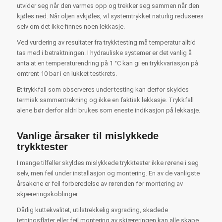
utvider seg når den varmes opp og trekker seg sammen når den
kjøles ned. Når oljen avkjøles, vil systemtrykket naturlig reduseres
selv om det ikke finnes noen lekkasje.
Ved vurdering av resultater fra trykktesting må temperatur alltid
tas med i betraktningen. I hydrauliske systemer er det vanlig å
anta at en temperaturendring på 1 °C kan gi en trykkvariasjon på
omtrent 10 bar i en lukket testkrets.
Et trykkfall som observeres under testing kan derfor skyldes
termisk sammentrekning og ikke en faktisk lekkasje. Trykkfall
alene bør derfor aldri brukes som eneste indikasjon på lekkasje.
Vanlige årsaker til mislykkede
trykktester
I mange tilfeller skyldes mislykkede trykktester ikke rørene i seg
selv, men feil under installasjon og montering. En av de vanligste
årsakene er feil forberedelse av rørenden før montering av
skjæreringskoblinger.
Dårlig kuttekvalitet, utilstrekkelig avgrading, skadede
tetningsflater eller feil montering av skjæreringen kan alle skape