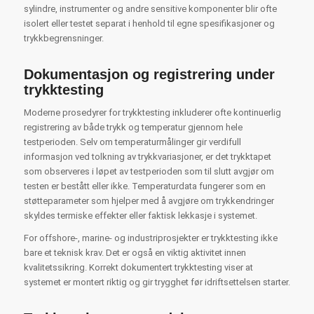
sylindre, instrumenter og andre sensitive komponenter blir ofte
isolert eller testet separat i henhold til egne spesifikasjoner og
trykkbegrensninger.
Dokumentasjon og registrering under
trykktesting
Moderne prosedyrer for trykktesting inkluderer ofte kontinuerlig
registrering av både trykk og temperatur gjennom hele
testperioden. Selv om temperaturmålinger gir verdifull
informasjon ved tolkning av trykkvariasjoner, er det trykktapet
som observeres i løpet av testperioden som til slutt avgjør om
testen er bestått eller ikke. Temperaturdata fungerer som en
støtteparameter som hjelper med å avgjøre om trykkendringer
skyldes termiske effekter eller faktisk lekkasje i systemet.
For offshore-, marine- og industriprosjekter er trykktesting ikke
bare et teknisk krav. Det er også en viktig aktivitet innen
kvalitetssikring. Korrekt dokumentert trykktesting viser at
systemet er montert riktig og gir trygghet før idriftsettelsen starter.