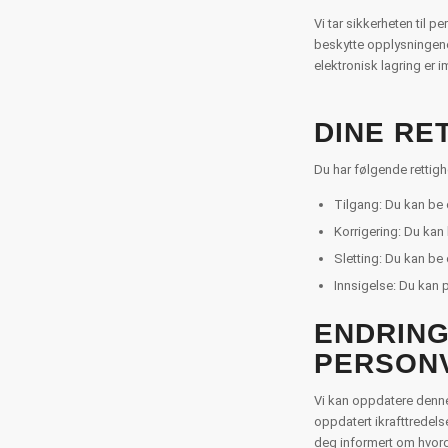
Vi tar sikkerheten til p
beskytte opplysningene 
elektronisk lagring er i
DINE RE
Du har følgende rettigh
Tilgang: Du kan be 
Korrigering: Du kan
Sletting: Du kan be
Innsigelse: Du kan 
ENDRING
PERSON
Vi kan oppdatere denne 
oppdatert ikrafttredels
deg informert om hvord