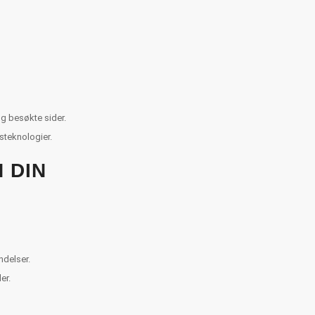
og besøkte sider.
steknologier.
 DIN
ndelser.
er.