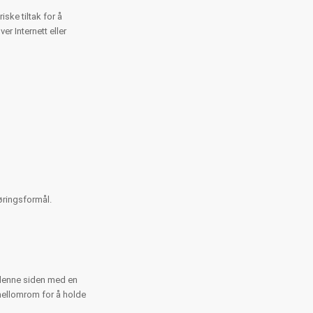
ske tiltak for å
r Internett eller
øringsformål.
å denne siden med en
 mellomrom for å holde