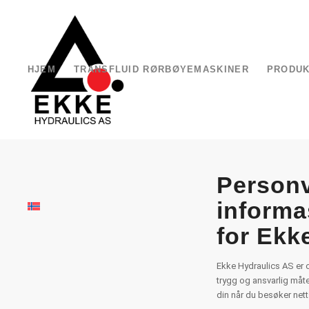
HJEM
TRANSFLUID RØRBØYEMASKINER
PRODU
Personv
informa
for Ekk
Ekke Hydraulics AS er o
trygg og ansvarlig måt
din når du besøker netts