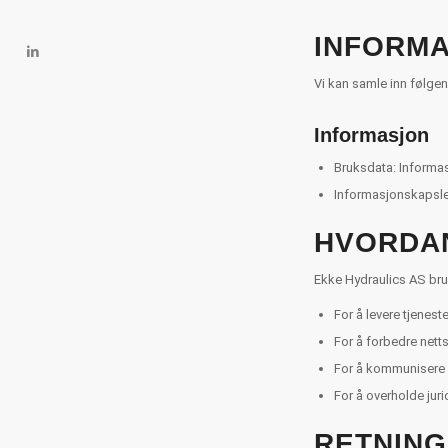
INFORMA
Vi kan samle inn følge
Informasjon
Bruksdata: Informas
Informasjonskapsler
HVORDAN
Ekke Hydraulics AS bru
For å levere tjenest
For å forbedre nett
For å kommunisere 
For å overholde jurid
RETNING