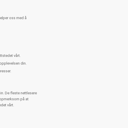
jelper oss med å
stedet vårt.
opplevelsen din.
resser.
n. De fleste nettlesere
 oppmerksom på at
det vårt.