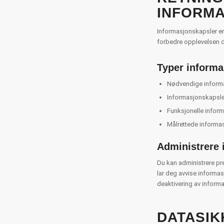
INFORM
Informasjonskapsler er 
forbedre opplevelsen di
Typer informa
Nødvendige informas
Informasjonskapsler
Funksjonelle inform
Målrettede informas
Administrere 
Du kan administrere pre
lar deg avvise informa
deaktivering av informa
DATASIK