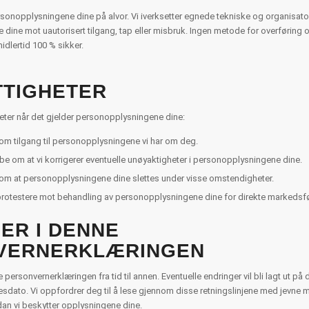
ersonopplysningene dine på alvor. Vi iverksetter egnede tekniske og organisatori
dine mot uautorisert tilgang, tap eller misbruk. Ingen metode for overføring ove
midlertid 100 % sikker.
TTIGHETER
eter når det gjelder personopplysningene dine:
om tilgang til personopplysningene vi har om deg.
 be om at vi korrigerer eventuelle unøyaktigheter i personopplysningene dine.
 om at personopplysningene dine slettes under visse omstendigheter.
protestere mot behandling av personopplysningene dine for direkte markedsf
ER I DENNE
VERNERKLÆRINGEN
personvernerklæringen fra tid til annen. Eventuelle endringer vil bli lagt ut p
esdato. Vi oppfordrer deg til å lese gjennom disse retningslinjene med jevne
an vi beskytter opplysningene dine.