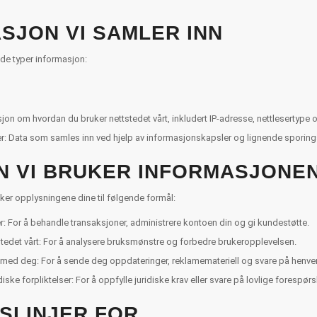
SJON VI SAMLER INN
nde typer informasjon:
jon om hvordan du bruker nettstedet vårt, inkludert IP-adresse, nettlesertype 
: Data som samles inn ved hjelp av informasjonskapsler og lignende sporing
 VI BRUKER INFORMASJONEN
ker opplysningene dine til følgende formål:
er: For å behandle transaksjoner, administrere kontoen din og gi kundestøtte.
stedet vårt: For å analysere bruksmønstre og forbedre brukeropplevelsen.
med deg: For å sende deg oppdateringer, reklamemateriell og svare på henve
iske forpliktelser: For å oppfylle juridiske krav eller svare på lovlige forespørsl
SLINJER FOR