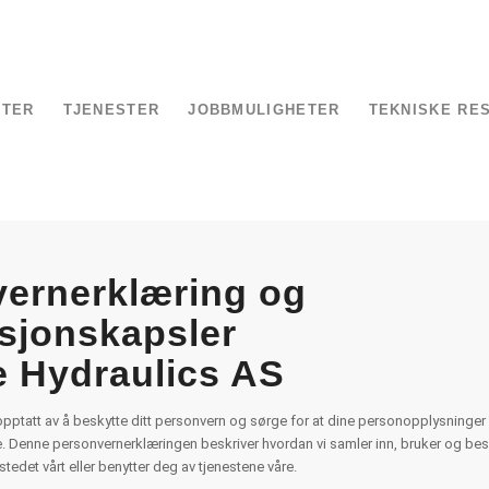
KTER
TJENESTER
JOBBMULIGHETER
TEKNISKE RE
ernerklæring og
sjonskapsler
e Hydraulics AS
pptatt av å beskytte ditt personvern og sørge for at dine personopplysninger 
e. Denne personvernerklæringen beskriver hvordan vi samler inn, bruker og be
tedet vårt eller benytter deg av tjenestene våre.