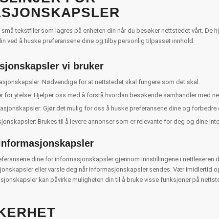
ASJONSKAPSLER
små tekstfiler som lagres på enheten din når du besøker nettstedet vårt. De h
n ved å huske preferansene dine og tilby personlig tilpasset innhold.
sjonskapsler vi bruker
jonskapsler: Nødvendige for at nettstedet skal fungere som det skal.
 for ytelse: Hjelper oss med å forstå hvordan besøkende samhandler med nett
asjonskapsler: Gjør det mulig for oss å huske preferansene dine og forbedre 
jonskapsler: Brukes til å levere annonser som er relevante for deg og dine inte
informasjonskapsler
feransene dine for informasjonskapsler gjennom innstillingene i nettleseren di
sjonskapsler eller varsle deg når informasjonskapsler sendes. Vær imidlertid
sjonskapsler kan påvirke muligheten din til å bruke visse funksjoner på nettste
KERHET