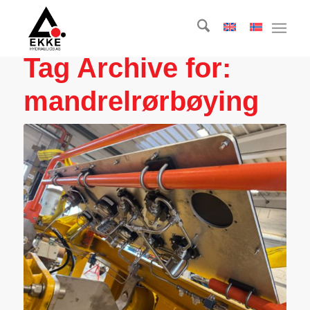
Tag Archive for:
mandrelrørbøying