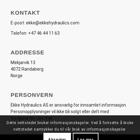
KONTAKT
E-post:
ekke@ekkehydraulics.com
Telefon:
+47 46 44 11 63
ADDRESSE
Mekjarvik 13
4072 Randaberg
Norge
PERSONVERN
Ekke Hydraulics AS er ansvarlig for innsamlet informasjon.
Personopplysninger vil ikke bli solgt eller delt med
tredjeparter.
Les mer
.
Dette nettstedet bruker informasjonskapsler. Ved å fortsette å bruke
nettstedet samtykker du til vår bruk av informasjonskapsler.
Aksepter
Les mer